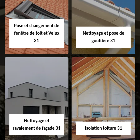
Couvreur 31
Etanchéité de
faitage et faitière
31
Pose et changement de
fenêtre de toit et Velux
Nettoyage et pose de
31
gouttière 31
Pose et
Nettoyage et pose
changement de
de gouttière 31
fenêtre de toit et
Velux 31
Nettoyage et
ravalement de façade 31
Isolation toiture 31