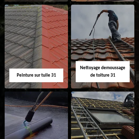
Nettoyage et
Isolation toiture 31
ravalement de
façade 31
Nettoyage demoussage
Peinture sur tuile 31
de toiture 31
Peinture sur tuile
Nettoyage
31
demoussage de