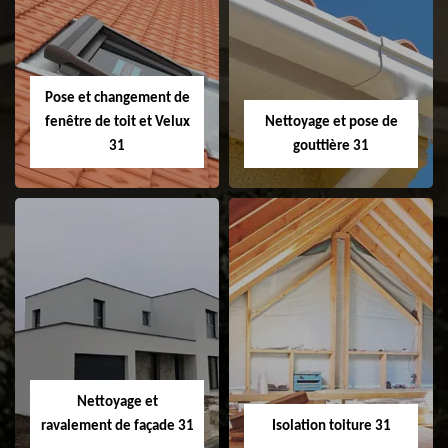
Couvreur 31
Etanchéité de
faitage et faitière
31
Pose et changement de
fenêtre de toit et Velux
Nettoyage et pose de
31
gouttière 31
Pose et
Nettoyage et pose
changement de
de gouttière 31
fenêtre de toit et
Velux 31
Nettoyage et
ravalement de façade 31
Isolation toiture 31