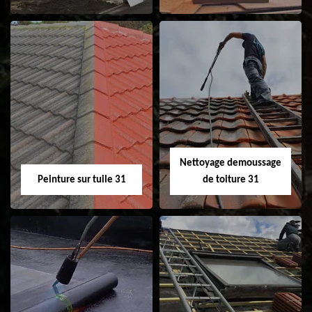
Nettoyage et
Isolation toiture 31
ravalement de
façade 31
Nettoyage demoussage
Peinture sur tuile 31
de toiture 31
Peinture sur tuile
Nettoyage
31
demoussage de