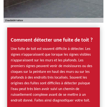
Comment détecter une fuite de toit ?
Une fuite de toit est souvent difficile à détecter. Les
signes n’apparaissent que lorsque les signes visibles
n’apparaissent sur les murs et les plafonds. Les
premiers signes peuvent venir de moisissures ou des
cloques sur la peinture en haut des murs ou sur les
plafonds à des endroits très localisés. Souvent les
origines des fuites sont difficiles à détecter puisque
l’eau peut très bien avoir suivi un chemin de
ruissellement complexe avant de se mettre à un
endroit donné. Faites ainsi diagnostiquer votre toit.