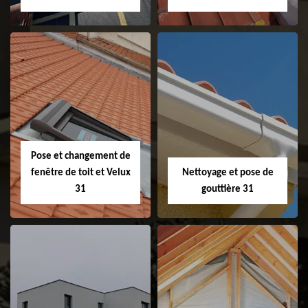
Couvreur 31
Etanchéité de
faitage et faitière
31
Pose et changement de
fenêtre de toit et Velux
Nettoyage et pose de
31
gouttière 31
Pose et
Nettoyage et pose