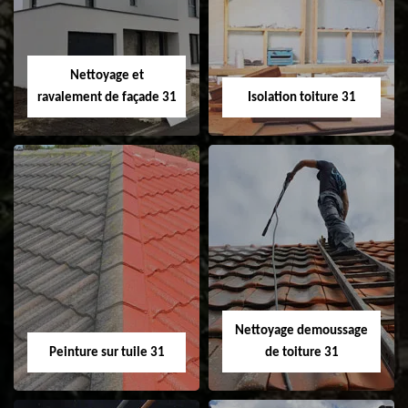
changement de
de gouttière 31
fenêtre de toit et
Velux 31
Nettoyage et
ravalement de façade 31
Isolation toiture 31
Nettoyage et
Isolation toiture 31
ravalement de
façade 31
Nettoyage demoussage
Peinture sur tuile 31
de toiture 31