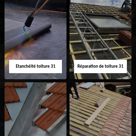
Peinture sur tuile
Nettoyage
31
demoussage de
toiture 31
Etanchéité toiture 31
Réparation de toiture 31
Etanchéité toiture
Réparation de
31
toiture 31