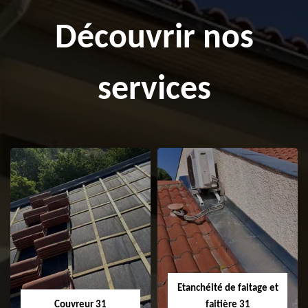
Découvrir nos
services
Etanchéité de faitage et
Couvreur 31
faitière 31