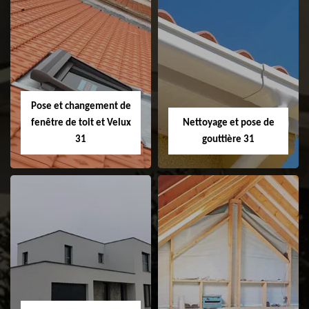
Couvreur 31
Etanchéité de
faitage et faitière
31
Pose et changement de
fenêtre de toit et Velux
Nettoyage et pose de
31
gouttière 31
Pose et
Nettoyage et pose
changement de
de gouttière 31
fenêtre de toit et
Velux 31