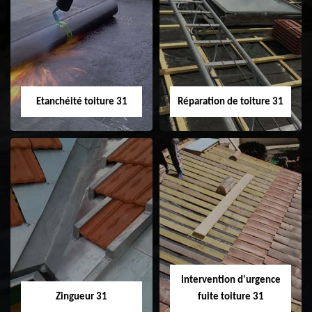
Peinture sur tuile
Nettoyage
31
demoussage de
toiture 31
Etanchéité toiture 31
Réparation de toiture 31
Etanchéité toiture
Réparation de
31
toiture 31
Intervention d'urgence
Zingueur 31
fuite toiture 31