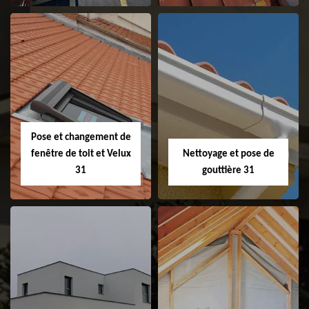
Couvreur 31
Etanchéité de
faitage et faitière
31
Pose et changement de
fenêtre de toit et Velux
Nettoyage et pose de
31
gouttière 31
Pose et
Nettoyage et pose
changement de
de gouttière 31