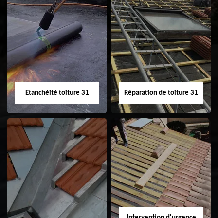
Peinture sur tuile
Nettoyage
31
demoussage de
toiture 31
Etanchéité toiture 31
Réparation de toiture 31
Etanchéité toiture
Réparation de
31
toiture 31
Intervention d'urgence