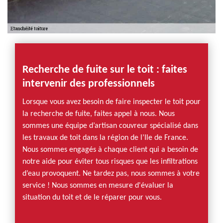
Recherche de fuite sur le toit : faites
intervenir des professionnels
Lorsque vous avez besoin de faire inspecter le toit pour
la recherche de fuite, faites appel à nous. Nous
sommes une équipe d’artisan couvreur spécialisé dans
les travaux de toit dans la région de l’Ile de France.
Nous sommes engagés à chaque client qui a besoin de
notre aide pour éviter tous risques que les infiltrations
d’eau provoquent. Ne tardez pas, nous sommes à votre
service ! Nous sommes en mesure d'évaluer la
situation du toit et de le réparer pour vous.