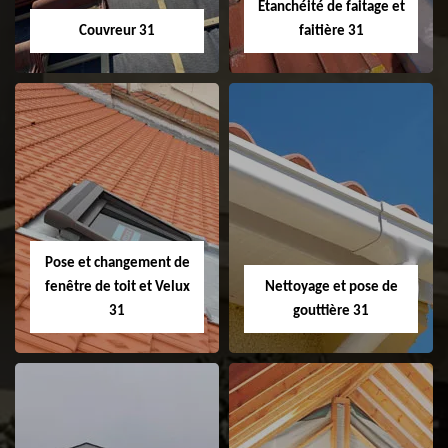
Etanchéité de faitage et
Couvreur 31
faitière 31
Couvreur 31
Etanchéité de
faitage et faitière
31
Pose et changement de
fenêtre de toit et Velux
Nettoyage et pose de
31
gouttière 31