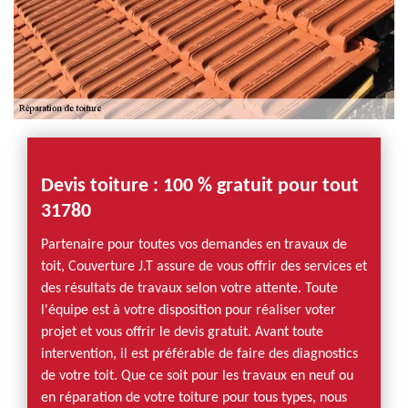
Devis toiture : 100 % gratuit pour tout
31780
Partenaire pour toutes vos demandes en travaux de
toit, Couverture J.T assure de vous offrir des services et
des résultats de travaux selon votre attente. Toute
l'équipe est à votre disposition pour réaliser voter
projet et vous offrir le devis gratuit. Avant toute
intervention, il est préférable de faire des diagnostics
de votre toit. Que ce soit pour les travaux en neuf ou
en réparation de votre toiture pour tous types, nous