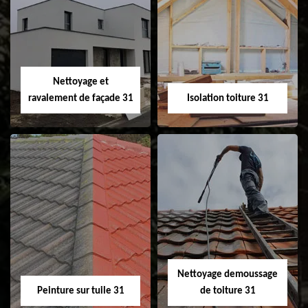
Pose et
Nettoyage et pose
changement de
de gouttière 31
fenêtre de toit et
Velux 31
Nettoyage et
ravalement de façade 31
Isolation toiture 31
Nettoyage et
Isolation toiture 31
ravalement de
façade 31
Nettoyage demoussage
Peinture sur tuile 31
de toiture 31