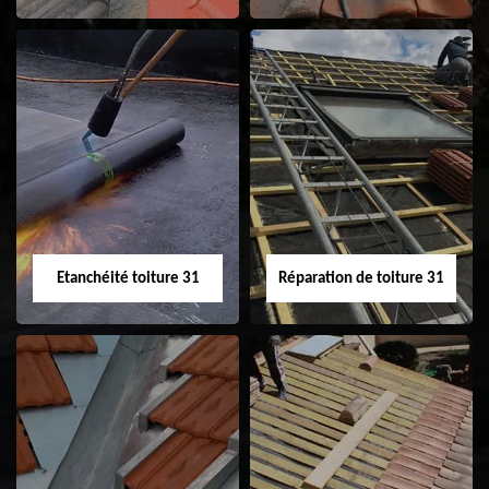
Peinture sur tuile
Nettoyage
31
demoussage de
toiture 31
Etanchéité toiture 31
Réparation de toiture 31
Etanchéité toiture
Réparation de
31
toiture 31