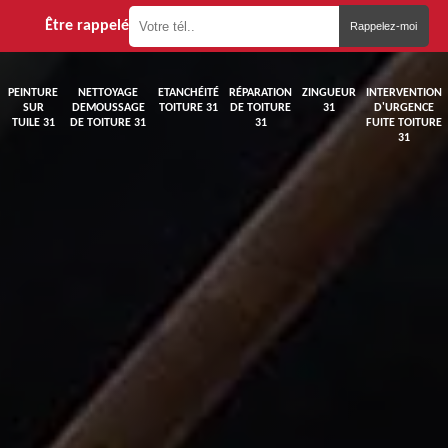
Être rappelé
PEINTURE
NETTOYAGE
ETANCHÉITÉ
RÉPARATION
ZINGUEUR
INTERVENTION
SUR
DEMOUSSAGE
TOITURE 31
DE TOITURE
31
D'URGENCE
TUILE 31
DE TOITURE 31
31
FUITE TOITURE
31