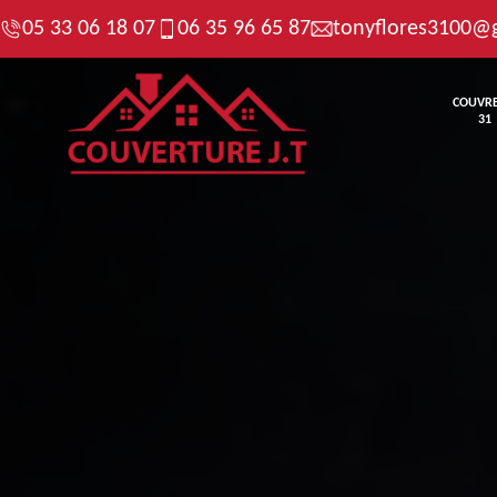
05 33 06 18 07
06 35 96 65 87
tonyflores3100@
COUVR
31