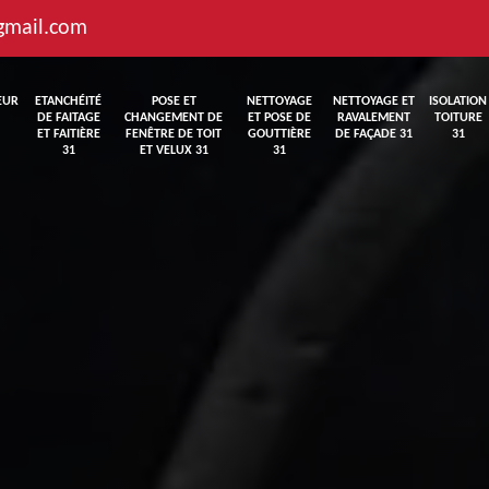
gmail.com
EUR
ETANCHÉITÉ
POSE ET
NETTOYAGE
NETTOYAGE ET
ISOLATION
DE FAITAGE
CHANGEMENT DE
ET POSE DE
RAVALEMENT
TOITURE
ET FAITIÈRE
FENÊTRE DE TOIT
GOUTTIÈRE
DE FAÇADE 31
31
31
ET VELUX 31
31