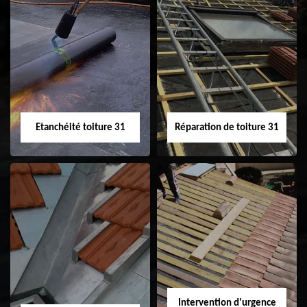
Peinture sur tuile
Nettoyage
31
demoussage de
toiture 31
Etanchéité toiture 31
Réparation de toiture 31
Etanchéité toiture
Réparation de
31
toiture 31
Intervention d'urgence