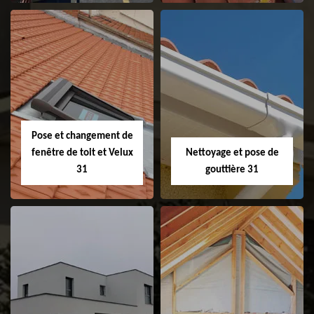
Couvreur 31
Etanchéité de
faitage et faitière
31
Pose et changement de
fenêtre de toit et Velux
Nettoyage et pose de
31
gouttière 31
Pose et
Nettoyage et pose
changement de
de gouttière 31
fenêtre de toit et