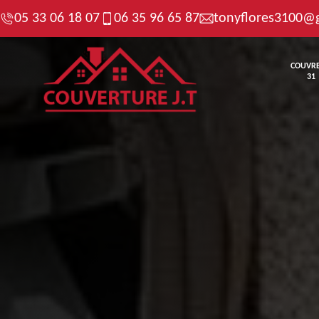
05 33 06 18 07
06 35 96 65 87
tonyflores3100@
COUVR
31