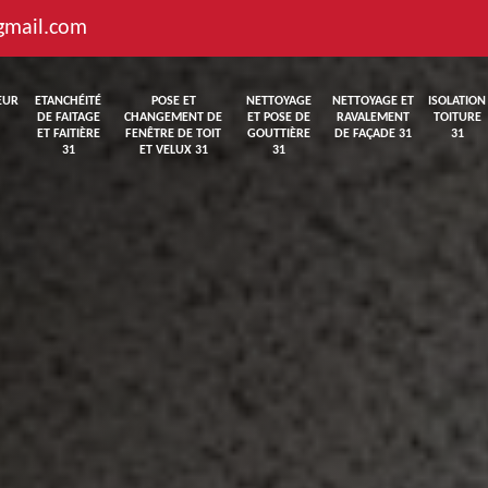
gmail.com
EUR
ETANCHÉITÉ
POSE ET
NETTOYAGE
NETTOYAGE ET
ISOLATION
DE FAITAGE
CHANGEMENT DE
ET POSE DE
RAVALEMENT
TOITURE
ET FAITIÈRE
FENÊTRE DE TOIT
GOUTTIÈRE
DE FAÇADE 31
31
31
ET VELUX 31
31