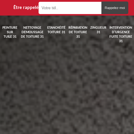
Être rappelé
PEINTURE
NETTOYAGE
ETANCHÉITÉ
RÉPARATION
ZINGUEUR
INTERVENTION
SUR
DEMOUSSAGE
TOITURE 31
DE TOITURE
31
D'URGENCE
TUILE 31
DE TOITURE 31
31
FUITE TOITURE
31