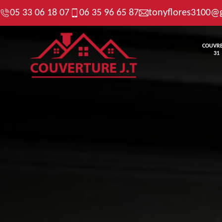
05 33 06 18 07
06 35 96 65 87
tonyflores3100@
COUVR
31