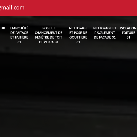
gmail.com
EUR
ETANCHÉITÉ
POSE ET
NETTOYAGE
NETTOYAGE ET
ISOLATION
DE FAITAGE
CHANGEMENT DE
ET POSE DE
RAVALEMENT
TOITURE
ET FAITIÈRE
FENÊTRE DE TOIT
GOUTTIÈRE
DE FAÇADE 31
31
31
ET VELUX 31
31