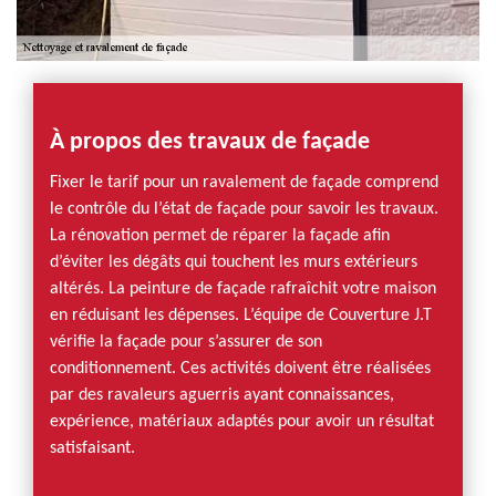
À propos des travaux de façade
Fixer le tarif pour un ravalement de façade comprend
le contrôle du l’état de façade pour savoir les travaux.
La rénovation permet de réparer la façade afin
d’éviter les dégâts qui touchent les murs extérieurs
altérés. La peinture de façade rafraîchit votre maison
en réduisant les dépenses. L’équipe de Couverture J.T
vérifie la façade pour s’assurer de son
conditionnement. Ces activités doivent être réalisées
par des ravaleurs aguerris ayant connaissances,
expérience, matériaux adaptés pour avoir un résultat
satisfaisant.