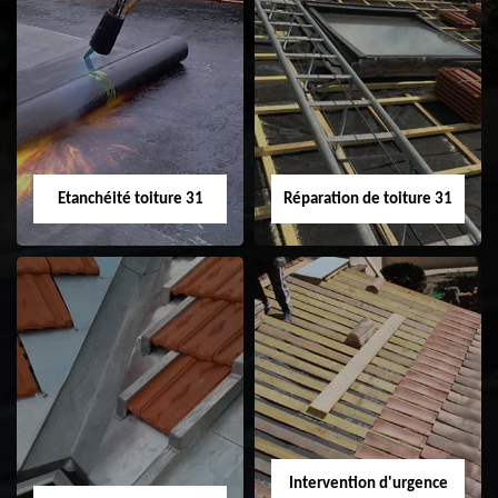
Peinture sur tuile
Nettoyage
31
demoussage de
toiture 31
Etanchéité toiture 31
Réparation de toiture 31
Etanchéité toiture
Réparation de
31
toiture 31
Intervention d'urgence