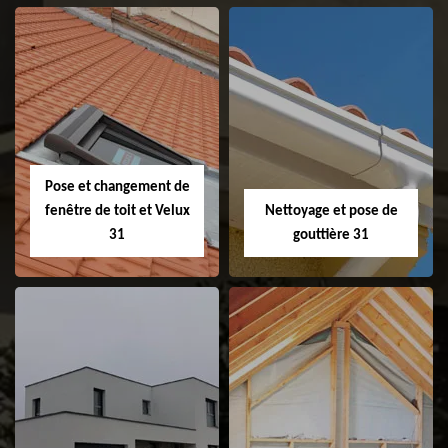
Couvreur 31
Etanchéité de
faitage et faitière
31
Pose et changement de
fenêtre de toit et Velux
Nettoyage et pose de
31
gouttière 31
Pose et
Nettoyage et pose
changement de
de gouttière 31
fenêtre de toit et