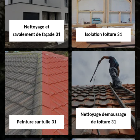
changement de
de gouttière 31
fenêtre de toit et
Velux 31
Nettoyage et
ravalement de façade 31
Isolation toiture 31
Nettoyage et
Isolation toiture 31
ravalement de
façade 31
Nettoyage demoussage
Peinture sur tuile 31
de toiture 31