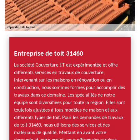
Entreprise de toit 31460
La société Couverture J.T est expérimentée et offre
différents services en travaux de couverture.
Intervenant sur les maisons en rénovation ou en
construction, nous sommes formés pour accomplir des
travaux dans ce domaine. Les spécialités de notre
équipe sont diversifiées pour toute la région. Elles sont
toutefois ajustées à tous modèles de maison et aux
différents types de toit. Pour les demandes de travaux
de toit 31460, nous utilisons des services et des
matériaux de qualité. Mettant en avant votre