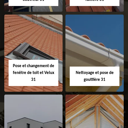
Couvreur 31
Etanchéité de
faitage et faitière
31
Pose et changement de
fenêtre de toit et Velux
Nettoyage et pose de
31
gouttière 31
Pose et
Nettoyage et pose