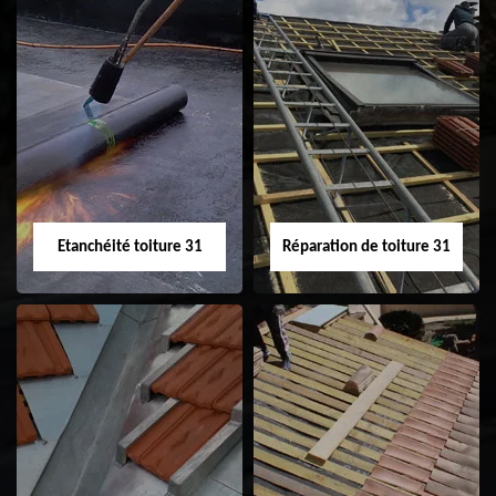
Peinture sur tuile
Nettoyage
31
demoussage de
toiture 31
Etanchéité toiture 31
Réparation de toiture 31
Etanchéité toiture
Réparation de
31
toiture 31