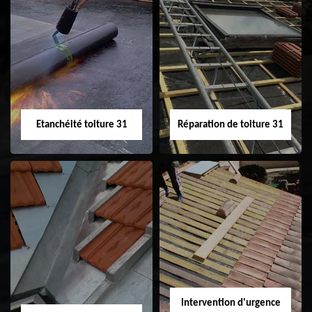
Peinture sur tuile
Nettoyage
31
demoussage de
toiture 31
Etanchéité toiture 31
Réparation de toiture 31
Etanchéité toiture
Réparation de
31
toiture 31
Intervention d'urgence