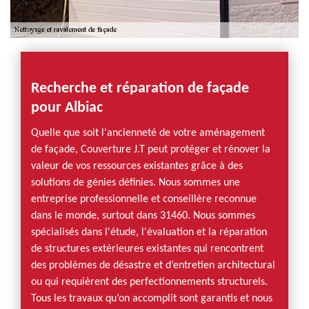
Recherche et réparation de façade
pour Albiac
Quelle que soit l'ancienneté de votre aménagement
de façade, Couverture J.T peut protéger et rénover la
valeur de vos ressources existantes grâce à des
solutions de génies définies. Nous sommes une
entreprise professionnelle et conseillère reconnue
dans le monde, surtout dans 31460. Nous sommes
spécialisés dans l'étude, l'évaluation et la réparation
de structures extérieures existantes qui rencontrent
des problèmes de désastre et d’entretien architectural
ou qui requièrent des perfectionnements structurels.
Tous les travaux qu’on accomplit sont garantis et nous