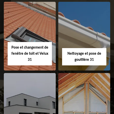
Couvreur 31
Etanchéité de
faitage et faitière
31
Pose et changement de
fenêtre de toit et Velux
Nettoyage et pose de
31
gouttière 31
Pose et
Nettoyage et pose
changement de
de gouttière 31
fenêtre de toit et