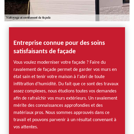
Entreprise connue pour des soins
satisfaisants de façade
Vous voulez moderniser votre façade ? Faire du
ravalement de façade permet de garder vos murs en
état sain et tenir votre maison à l'abri de toute
infiltration d’humidité. Du fait que ce sont des travaux
assez complexes, nous étudions toutes vos demandes
afin de rafraîchir vos murs extérieurs. Un ravalement
mérite des connaissances approfondies et des
matériaux pros. Nous sommes approuvés dans ce
travail et pouvons parvenir à un résultat convenant à
vos attentes.