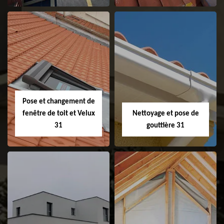
Couvreur 31
Etanchéité de
faitage et faitière
31
Pose et changement de
fenêtre de toit et Velux
Nettoyage et pose de
31
gouttière 31
Pose et
Nettoyage et pose
changement de
de gouttière 31