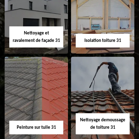
Pose et
Nettoyage et pose
changement de
de gouttière 31
fenêtre de toit et
Velux 31
Nettoyage et
ravalement de façade 31
Isolation toiture 31
Nettoyage et
Isolation toiture 31
ravalement de
façade 31
Nettoyage demoussage
Peinture sur tuile 31
de toiture 31