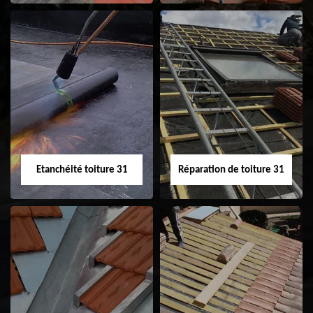
Peinture sur tuile
Nettoyage
31
demoussage de
toiture 31
Etanchéité toiture 31
Réparation de toiture 31
Etanchéité toiture
Réparation de
31
toiture 31