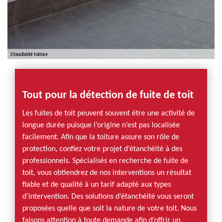
Tout pour la détection de fuite de toit
Les fuites de toit peuvent souvent être une activité de
longue durée puisque l’origine n’est pas localisée
facilement. Afin que la toiture assure son rôle de
protection, confiez votre projet d’étanchéité à des
professionnels. Spécialisés en recherche de fuite de
toit, vous obtiendrez de nos interventions un résultat
fiable et de qualité à un tarif adapté aux types
d’intervention. Des solutions d’étanchéité vous seront
proposées quelle que soit la nature de votre toit. Nous
faisons attention à toute demande afin d’offrir un