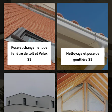
Couvreur 31
Etanchéité de
faitage et faitière
31
Pose et changement de
fenêtre de toit et Velux
Nettoyage et pose de
31
gouttière 31
Pose et
Nettoyage et pose
changement de
de gouttière 31
fenêtre de toit et