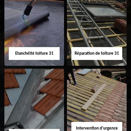
Peinture sur tuile
Nettoyage
31
demoussage de
toiture 31
Etanchéité toiture 31
Réparation de toiture 31
Etanchéité toiture
Réparation de
31
toiture 31
Intervention d'urgence