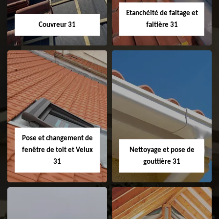
Etanchéité de faitage et
Couvreur 31
faitière 31
Couvreur 31
Etanchéité de
faitage et faitière
31
Pose et changement de
fenêtre de toit et Velux
Nettoyage et pose de
31
gouttière 31