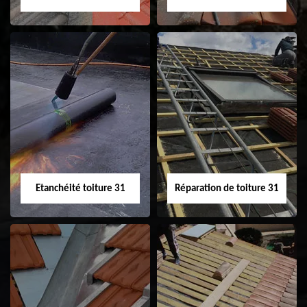
Peinture sur tuile
Nettoyage
31
demoussage de
toiture 31
Etanchéité toiture 31
Réparation de toiture 31
Etanchéité toiture
Réparation de