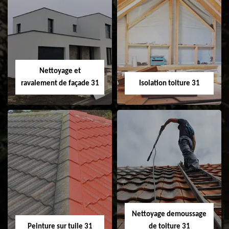
Pose et
Nettoyage et pose
changement de
de gouttière 31
fenêtre de toit et
Velux 31
Nettoyage et
ravalement de façade 31
Isolation toiture 31
Nettoyage et
Isolation toiture 31
ravalement de
façade 31
Nettoyage demoussage
Peinture sur tuile 31
de toiture 31