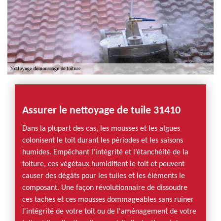
Assurer le nettoyage de tuile 31410
Dans la plupart des cas, les mousses et les algues
colonisent le toit durant les périodes et les saisons
humides. Empêchant l’intégrité et l’étanchéité de la
toiture, ces végétaux humidifient le toit et peuvent
causer des dégâts pour les tuiles et les éléments le
composant. Une façon révolutionnaire de dissoudre
ces taches et ces mousses dommageables sans ruiner
l'intégrité de votre toit ou de l'aménagement de votre