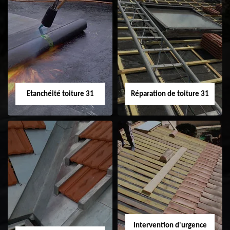
Peinture sur tuile
Nettoyage
31
demoussage de
toiture 31
Etanchéité toiture 31
Réparation de toiture 31
Etanchéité toiture
Réparation de
31
toiture 31
Intervention d'urgence