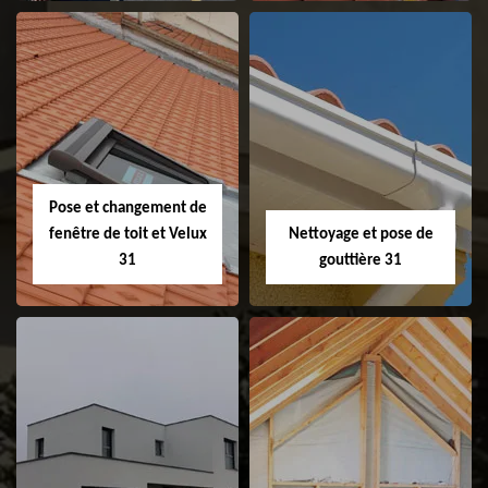
Couvreur 31
Etanchéité de
faitage et faitière
31
Pose et changement de
fenêtre de toit et Velux
Nettoyage et pose de
31
gouttière 31
Pose et
Nettoyage et pose
changement de
de gouttière 31
fenêtre de toit et