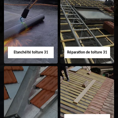
Peinture sur tuile
Nettoyage
31
demoussage de
toiture 31
Etanchéité toiture 31
Réparation de toiture 31
Etanchéité toiture
Réparation de
31
toiture 31