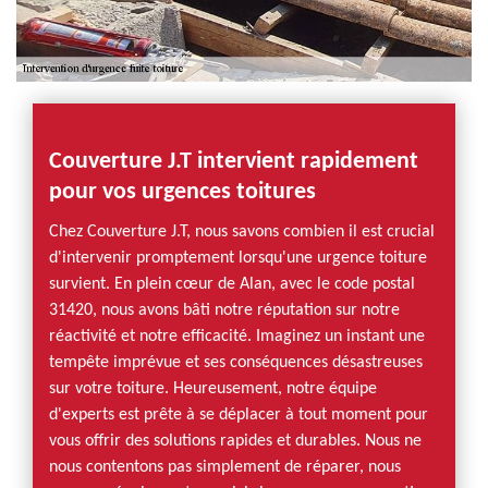
Couverture J.T intervient rapidement
pour vos urgences toitures
Chez Couverture J.T, nous savons combien il est crucial
d'intervenir promptement lorsqu'une urgence toiture
survient. En plein cœur de Alan, avec le code postal
31420, nous avons bâti notre réputation sur notre
réactivité et notre efficacité. Imaginez un instant une
tempête imprévue et ses conséquences désastreuses
sur votre toiture. Heureusement, notre équipe
d'experts est prête à se déplacer à tout moment pour
vous offrir des solutions rapides et durables. Nous ne
nous contentons pas simplement de réparer, nous