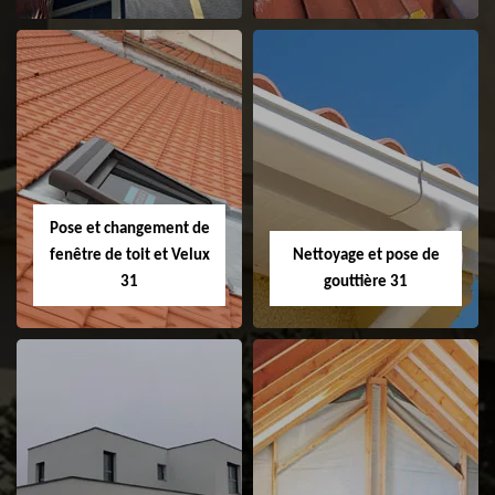
Couvreur 31
Etanchéité de
faitage et faitière
31
Pose et changement de
fenêtre de toit et Velux
Nettoyage et pose de
31
gouttière 31
Pose et
Nettoyage et pose
changement de
de gouttière 31