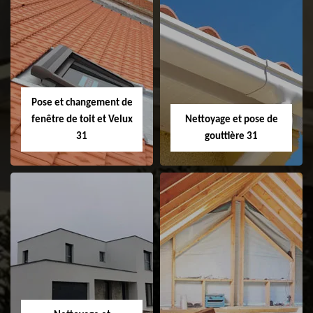
Couvreur 31
Etanchéité de
faitage et faitière
31
Pose et changement de
fenêtre de toit et Velux
Nettoyage et pose de
31
gouttière 31
Pose et
Nettoyage et pose
changement de
de gouttière 31
fenêtre de toit et
Velux 31