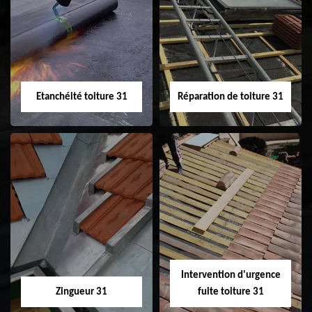
Peinture sur tuile
Nettoyage
31
demoussage de
toiture 31
Etanchéité toiture 31
Réparation de toiture 31
Etanchéité toiture
Réparation de
31
toiture 31
Intervention d'urgence
Zingueur 31
fuite toiture 31