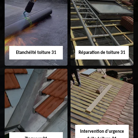
Peinture sur tuile
Nettoyage
31
demoussage de
toiture 31
Etanchéité toiture 31
Réparation de toiture 31
Etanchéité toiture
Réparation de
31
toiture 31
Intervention d'urgence