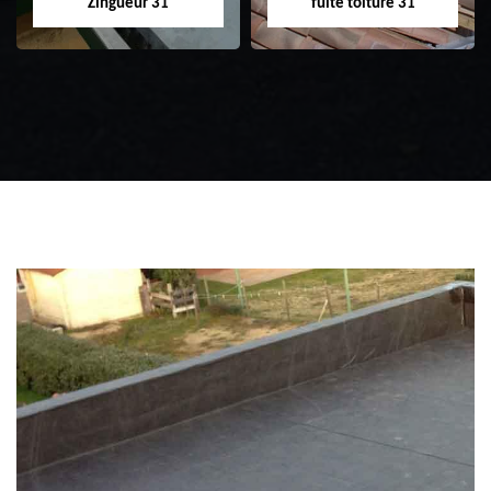
Zingueur 31
fuite toiture 31
Zingueur 31
Intervention
d'urgence fuite
toiture 31