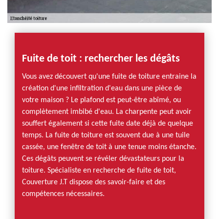
Fuite de toit : rechercher les dégâts
Vous avez découvert qu'une fuite de toiture entraine la
création d'une infiltration d'eau dans une pièce de
votre maison ? Le plafond est peut-être abîmé, ou
complètement imbibé d'eau. La charpente peut avoir
souffert également si cette fuite date déjà de quelque
temps. La fuite de toiture est souvent due à une tuile
cassée, une fenêtre de toit à une tenue moins étanche.
Ces dégâts peuvent se révéler dévastateurs pour la
toiture. Spécialiste en recherche de fuite de toit,
Couverture J.T dispose des savoir-faire et des
compétences nécessaires.