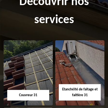
Découvrir nos
services
Etanchéité de faitage et
Couvreur 31
faitière 31