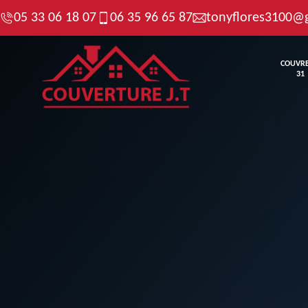
05 33 06 18 07
06 35 96 65 87
tonyflores3100@
COUVR
31