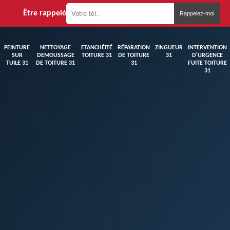
Être rappelé
PEINTURE
NETTOYAGE
ETANCHÉITÉ
RÉPARATION
ZINGUEUR
INTERVENTION
SUR
DEMOUSSAGE
TOITURE 31
DE TOITURE
31
D'URGENCE
TUILE 31
DE TOITURE 31
31
FUITE TOITURE
31