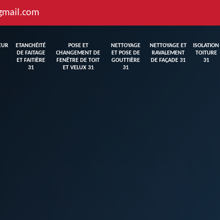
gmail.com
EUR
ETANCHÉITÉ
POSE ET
NETTOYAGE
NETTOYAGE ET
ISOLATION
DE FAITAGE
CHANGEMENT DE
ET POSE DE
RAVALEMENT
TOITURE
ET FAITIÈRE
FENÊTRE DE TOIT
GOUTTIÈRE
DE FAÇADE 31
31
31
ET VELUX 31
31