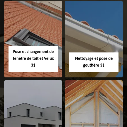
Couvreur 31
Etanchéité de
faitage et faitière
31
Pose et changement de
fenêtre de toit et Velux
Nettoyage et pose de
31
gouttière 31
Pose et
Nettoyage et pose
changement de
de gouttière 31
fenêtre de toit et