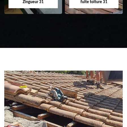
Zingueur 31
fuite toiture 31
Zingueur 31
Intervention
d'urgence fuite
toiture 31