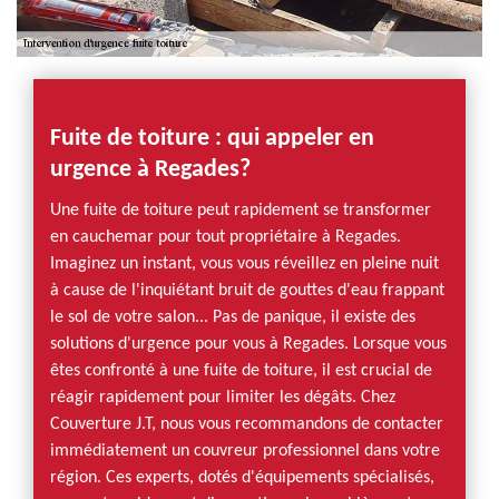
Fuite de toiture : qui appeler en
urgence à Regades?
Une fuite de toiture peut rapidement se transformer
en cauchemar pour tout propriétaire à Regades.
Imaginez un instant, vous vous réveillez en pleine nuit
à cause de l'inquiétant bruit de gouttes d'eau frappant
le sol de votre salon... Pas de panique, il existe des
solutions d'urgence pour vous à Regades. Lorsque vous
êtes confronté à une fuite de toiture, il est crucial de
réagir rapidement pour limiter les dégâts. Chez
Couverture J.T, nous vous recommandons de contacter
immédiatement un couvreur professionnel dans votre
région. Ces experts, dotés d'équipements spécialisés,