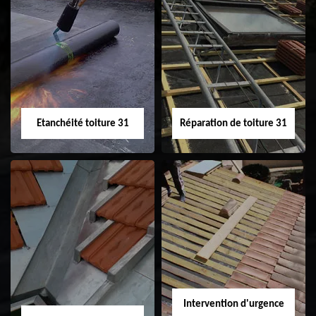
Peinture sur tuile
Nettoyage
31
demoussage de
toiture 31
Etanchéité toiture 31
Réparation de toiture 31
Etanchéité toiture
Réparation de
31
toiture 31
Intervention d'urgence