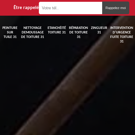
Être rappelé
PEINTURE
NETTOYAGE
ETANCHÉITÉ
RÉPARATION
ZINGUEUR
INTERVENTION
SUR
DEMOUSSAGE
TOITURE 31
DE TOITURE
31
D'URGENCE
TUILE 31
DE TOITURE 31
31
FUITE TOITURE
31