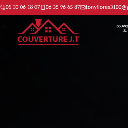
05 33 06 18 07
06 35 96 65 87
tonyflores3100@
COUVR
31