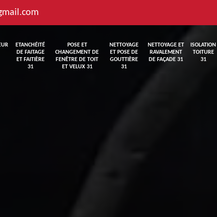
gmail.com
EUR
ETANCHÉITÉ
POSE ET
NETTOYAGE
NETTOYAGE ET
ISOLATION
DE FAITAGE
CHANGEMENT DE
ET POSE DE
RAVALEMENT
TOITURE
ET FAITIÈRE
FENÊTRE DE TOIT
GOUTTIÈRE
DE FAÇADE 31
31
31
ET VELUX 31
31