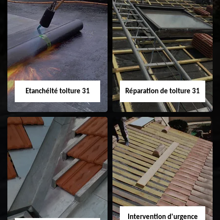
Peinture sur tuile
Nettoyage
31
demoussage de
toiture 31
Etanchéité toiture 31
Réparation de toiture 31
Etanchéité toiture
Réparation de
31
toiture 31
Intervention d'urgence