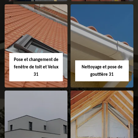
Couvreur 31
Etanchéité de
faitage et faitière
31
Pose et changement de
fenêtre de toit et Velux
Nettoyage et pose de
31
gouttière 31
Pose et
Nettoyage et pose
changement de
de gouttière 31
fenêtre de toit et