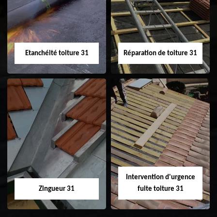
31
demoussage de
toiture 31
Etanchéité toiture 31
Réparation de toiture 31
Etanchéité toiture
Réparation de
31
toiture 31
Intervention d'urgence
Zingueur 31
fuite toiture 31