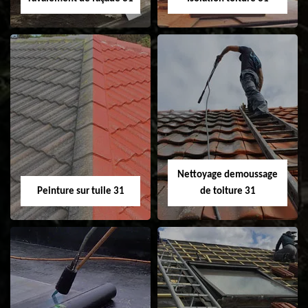
Nettoyage et
Isolation toiture 31
ravalement de
façade 31
Nettoyage demoussage
Peinture sur tuile 31
de toiture 31
Peinture sur tuile
Nettoyage