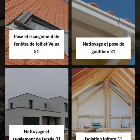
Couvreur 31
Etanchéité de
faitage et faitière
31
Pose et changement de
fenêtre de toit et Velux
Nettoyage et pose de
31
gouttière 31
Pose et
Nettoyage et pose
changement de
de gouttière 31
fenêtre de toit et
Velux 31
Nettoyage et
ravalement de façade 31
Isolation toiture 31