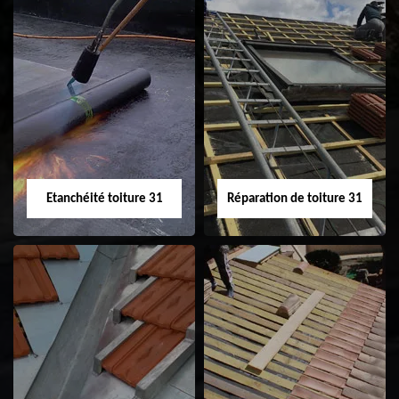
Peinture sur tuile
Nettoyage
31
demoussage de
toiture 31
Etanchéité toiture 31
Réparation de toiture 31
Etanchéité toiture
Réparation de
31
toiture 31