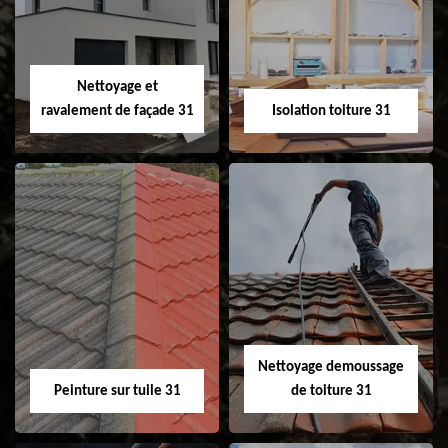
changement de
de gouttière 31
fenêtre de toit et
Velux 31
Nettoyage et
ravalement de façade 31
Isolation toiture 31
Nettoyage et
Isolation toiture 31
ravalement de
façade 31
Nettoyage demoussage
Peinture sur tuile 31
de toiture 31