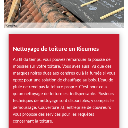
Nettoyage de toiture en Rieumes
Au fil du temps, vous pouvez remarquer la pousse de
mousses sur votre toiture. Vous avez aussi vu que des
marques noires dues aux cendres ou à la fumée si vous
optez pour une solution de chauffage au bois. L’eau de
pluie ne rend pas la toiture propre. C’est pour cela
qu’un nettoyage de toiture est indispensable. Plusieurs
techniques de nettoyage sont disponibles, y compris le
démoussage. Couverture J.T, entreprise de couvreurs
vous propose des services pour les requêtes
concernant la toiture.