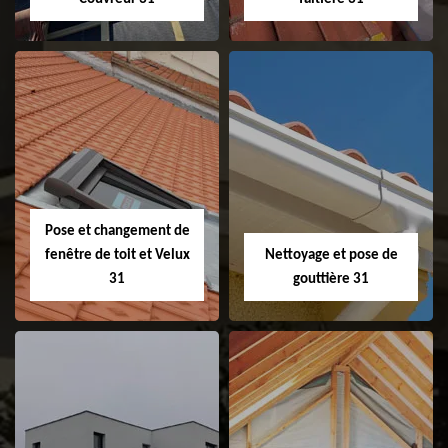
Couvreur 31
Etanchéité de
faitage et faitière
31
Pose et changement de
fenêtre de toit et Velux
Nettoyage et pose de
31
gouttière 31
Pose et
Nettoyage et pose