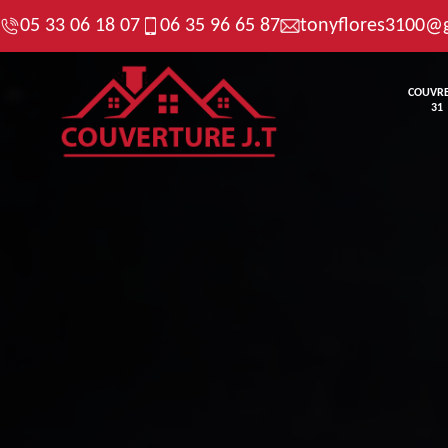
05 33 06 18 07
06 35 96 65 87
tonyflores3100@
COUVR
31