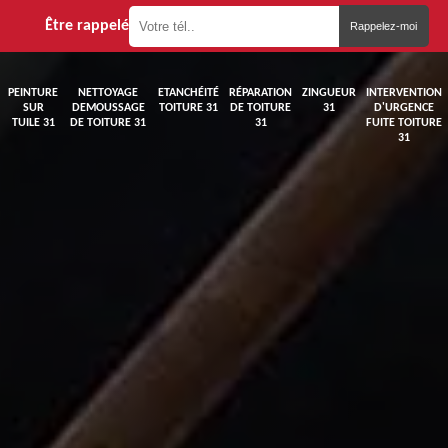
Être rappelé
PEINTURE
NETTOYAGE
ETANCHÉITÉ
RÉPARATION
ZINGUEUR
INTERVENTION
SUR
DEMOUSSAGE
TOITURE 31
DE TOITURE
31
D'URGENCE
TUILE 31
DE TOITURE 31
31
FUITE TOITURE
31