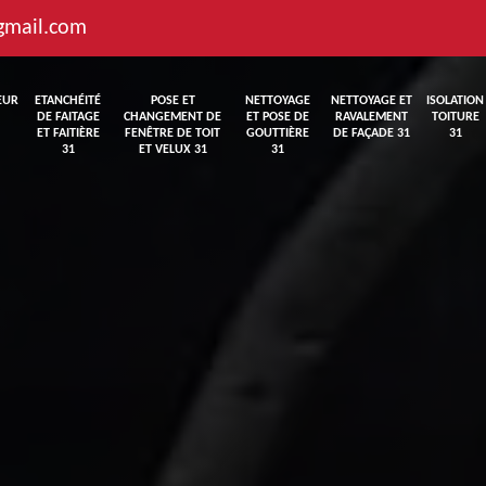
gmail.com
EUR
ETANCHÉITÉ
POSE ET
NETTOYAGE
NETTOYAGE ET
ISOLATION
DE FAITAGE
CHANGEMENT DE
ET POSE DE
RAVALEMENT
TOITURE
ET FAITIÈRE
FENÊTRE DE TOIT
GOUTTIÈRE
DE FAÇADE 31
31
31
ET VELUX 31
31