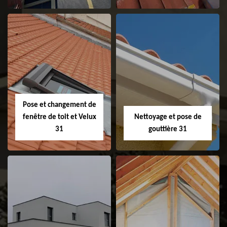
Couvreur 31
Etanchéité de
faitage et faitière
31
Pose et changement de
fenêtre de toit et Velux
Nettoyage et pose de
31
gouttière 31
Pose et
Nettoyage et pose
changement de
de gouttière 31