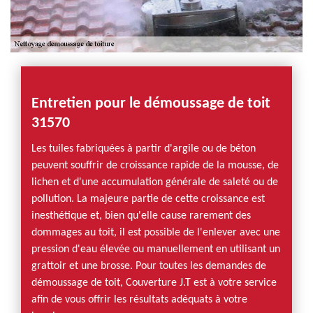
Entretien pour le démoussage de toit
31570
Les tuiles fabriquées à partir d'argile ou de béton
peuvent souffrir de croissance rapide de la mousse, de
lichen et d'une accumulation générale de saleté ou de
pollution. La majeure partie de cette croissance est
inesthétique et, bien qu'elle cause rarement des
dommages au toit, il est possible de l'enlever avec une
pression d'eau élevée ou manuellement en utilisant un
grattoir et une brosse. Pour toutes les demandes de
démoussage de toit, Couverture J.T est à votre service
afin de vous offrir les résultats adéquats à votre