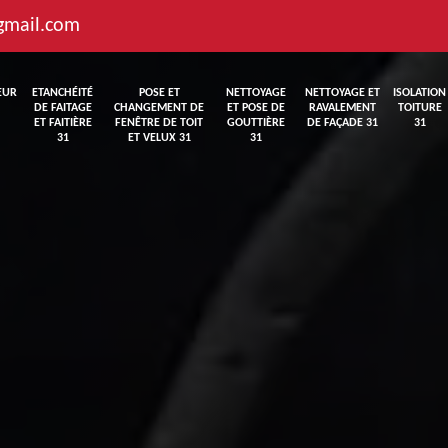
gmail.com
EUR
ETANCHÉITÉ
POSE ET
NETTOYAGE
NETTOYAGE ET
ISOLATION
DE FAITAGE
CHANGEMENT DE
ET POSE DE
RAVALEMENT
TOITURE
ET FAITIÈRE
FENÊTRE DE TOIT
GOUTTIÈRE
DE FAÇADE 31
31
31
ET VELUX 31
31