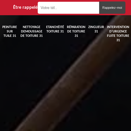
Être rappelé
PEINTURE
NETTOYAGE
ETANCHÉITÉ
RÉPARATION
ZINGUEUR
INTERVENTION
SUR
DEMOUSSAGE
TOITURE 31
DE TOITURE
31
D'URGENCE
TUILE 31
DE TOITURE 31
31
FUITE TOITURE
31