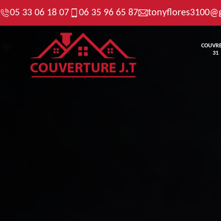
05 33 06 18 07
06 35 96 65 87
tonyflores3100@
COUVR
31