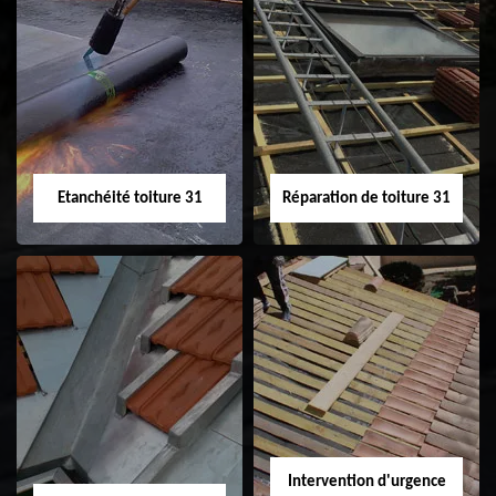
Peinture sur tuile
Nettoyage
31
demoussage de
toiture 31
Etanchéité toiture 31
Réparation de toiture 31
Etanchéité toiture
Réparation de
31
toiture 31
Intervention d'urgence