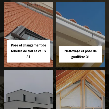
Couvreur 31
Etanchéité de
faitage et faitière
31
Pose et changement de
fenêtre de toit et Velux
Nettoyage et pose de
31
gouttière 31
Pose et
Nettoyage et pose
changement de
de gouttière 31
fenêtre de toit et