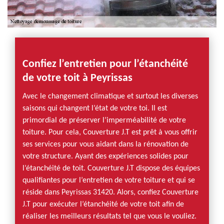
Confiez l’entretien pour l’étanchéité
de votre toit à Peyrissas
Avec le changement climatique et surtout les diverses
saisons qui changent l’état de votre toi. Il est
primordial de préserver l’imperméabilité de votre
toiture. Pour cela, Couverture J.T est prêt à vous offrir
ses services pour vous aidant dans la rénovation de
votre structure. Ayant des expériences solides pour
l’étanchéité de toit. Couverture J.T dispose des équipes
qualifiantes pour l’entretien de votre toiture et qui se
réside dans Peyrissas 31420. Alors, confiez Couverture
J.T pour exécuter l’étanchéité de votre toit afin de
réaliser les meilleurs résultats tel que vous le vouliez.