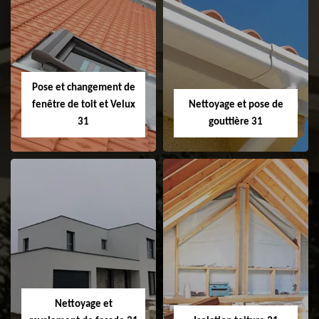
Couvreur 31
Etanchéité de
faitage et faitière
31
Pose et changement de
fenêtre de toit et Velux
Nettoyage et pose de
31
gouttière 31
Pose et
Nettoyage et pose
changement de
de gouttière 31
fenêtre de toit et
Velux 31
Nettoyage et