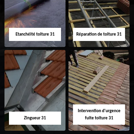
31
demoussage de
toiture 31
Etanchéité toiture 31
Réparation de toiture 31
Etanchéité toiture
Réparation de
31
toiture 31
Intervention d'urgence
Zingueur 31
fuite toiture 31