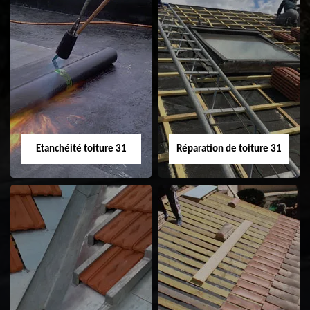
Peinture sur tuile
Nettoyage
31
demoussage de
toiture 31
Etanchéité toiture 31
Réparation de toiture 31
Etanchéité toiture
Réparation de
31
toiture 31