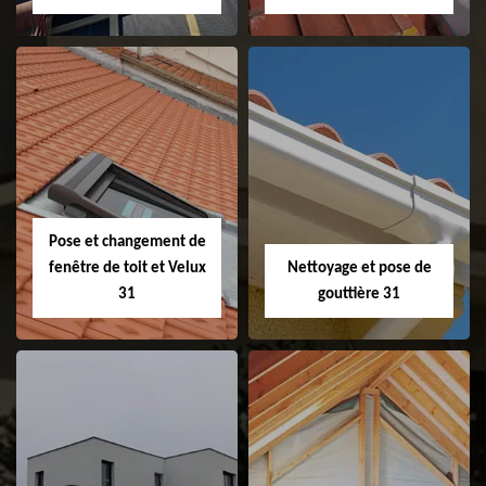
Couvreur 31
Etanchéité de
faitage et faitière
31
Pose et changement de
fenêtre de toit et Velux
Nettoyage et pose de
31
gouttière 31
Pose et
Nettoyage et pose