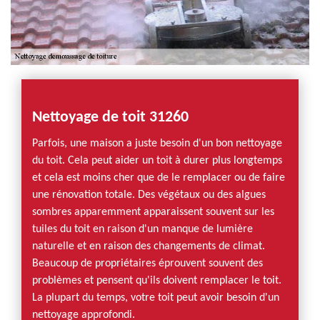
Nettoyage de toit 31260
Parfois, une maison a juste besoin d'un bon nettoyage
du toit. Cela peut aider un toit à durer plus longtemps
et cela est moins cher que de le remplacer ou de faire
une rénovation totale. Des végétaux ou des algues
sombres apparemment apparaissent souvent sur les
tuiles du toit en raison d'un manque de lumière
naturelle et en raison des changements de climat.
Beaucoup de propriétaires éprouvent souvent des
problèmes et pensent qu'ils doivent remplacer le toit.
La plupart du temps, votre toit peut avoir besoin d'un
nettoyage approfondi.