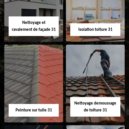
changement de
de gouttière 31
fenêtre de toit et
Velux 31
Nettoyage et
ravalement de façade 31
Isolation toiture 31
Nettoyage et
Isolation toiture 31
ravalement de
façade 31
Nettoyage demoussage
Peinture sur tuile 31
de toiture 31