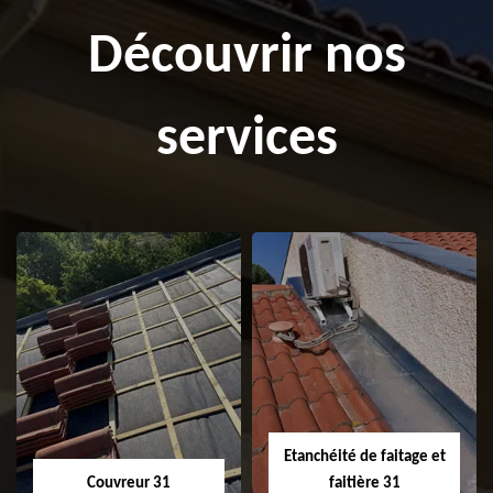
Découvrir nos
services
Etanchéité de faitage et
Couvreur 31
faitière 31