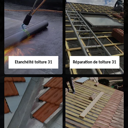
Peinture sur tuile
Nettoyage
31
demoussage de
toiture 31
Etanchéité toiture 31
Réparation de toiture 31
Etanchéité toiture
Réparation de
31
toiture 31