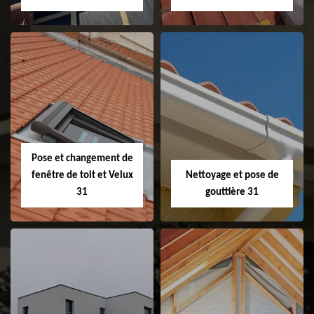
Couvreur 31
Etanchéité de
faitage et faitière
31
Pose et changement de
fenêtre de toit et Velux
Nettoyage et pose de
31
gouttière 31
Pose et
Nettoyage et pose