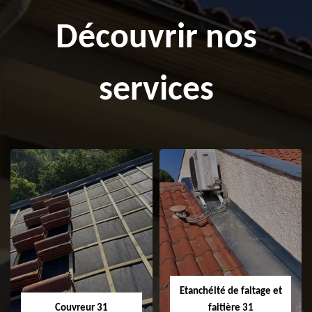
Découvrir nos
services
Etanchéité de faitage et
Couvreur 31
faitière 31