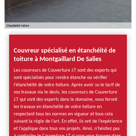
Couvreur spécialisé en étanchéité de
toiture à Montgaillard De Salies
Les couvreurs de Couverture J.T sont des experts qui
sont spécialisés pour rendre étanche ou vérifier
l’étanchéité de votre toiture. Après avoir su le tarif de
vos travaux via le devis, les couvreurs de Couverture
J.T qui sont des experts dans le domaine, vous feront
les travaux en étanchéité de votre toiture en
respectant tous les normes en vigueur et tous cela
suivant la règle de l’art. En effet, ils ont de l’expérience
et l’applique dans tous vos projets. Ainsi, n’hésitez pas