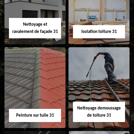
changement de
de gouttière 31
fenêtre de toit et
Velux 31
Nettoyage et
ravalement de façade 31
Isolation toiture 31
Nettoyage et
Isolation toiture 31
ravalement de
façade 31
Nettoyage demoussage
Peinture sur tuile 31
de toiture 31