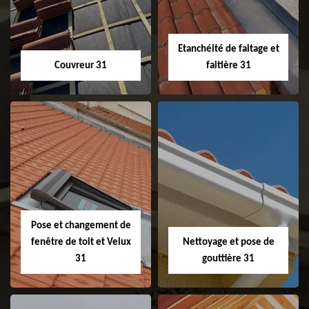
Etanchéité de faitage et
Couvreur 31
faitière 31
Couvreur 31
Etanchéité de
faitage et faitière
31
Pose et changement de
fenêtre de toit et Velux
Nettoyage et pose de
31
gouttière 31