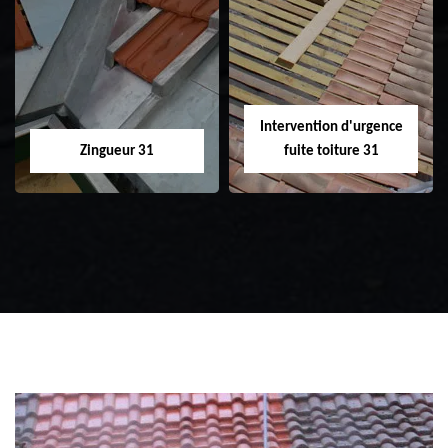
Etanchéité toiture
Réparation de
31
toiture 31
Intervention d'urgence
Zingueur 31
fuite toiture 31
Zingueur 31
Intervention
d'urgence fuite
toiture 31