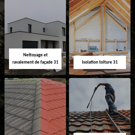
Pose et
Nettoyage et pose
changement de
de gouttière 31
fenêtre de toit et
Velux 31
Nettoyage et
ravalement de façade 31
Isolation toiture 31
Nettoyage et
Isolation toiture 31
ravalement de
façade 31