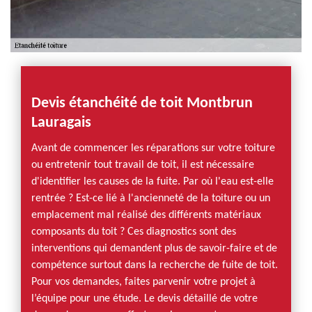
Devis étanchéité de toit Montbrun
Lauragais
Avant de commencer les réparations sur votre toiture
ou entretenir tout travail de toit, il est nécessaire
d'identifier les causes de la fuite. Par où l'eau est-elle
rentrée ? Est-ce lié à l'ancienneté de la toiture ou un
emplacement mal réalisé des différents matériaux
composants du toit ? Ces diagnostics sont des
interventions qui demandent plus de savoir-faire et de
compétence surtout dans la recherche de fuite de toit.
Pour vos demandes, faites parvenir votre projet à
l’équipe pour une étude. Le devis détaillé de votre