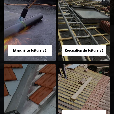
Peinture sur tuile
Nettoyage
31
demoussage de
toiture 31
Etanchéité toiture 31
Réparation de toiture 31
Etanchéité toiture
Réparation de
31
toiture 31