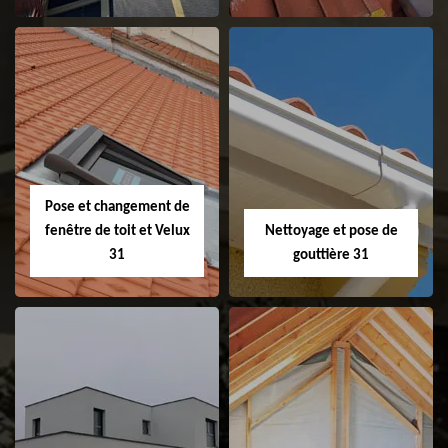
Couvreur 31
Etanchéité de
faitage et faitière
31
Pose et changement de
fenêtre de toit et Velux
Nettoyage et pose de
31
gouttière 31
Pose et
Nettoyage et pose
changement de
de gouttière 31