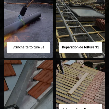
Peinture sur tuile
Nettoyage
31
demoussage de
toiture 31
Etanchéité toiture 31
Réparation de toiture 31
Etanchéité toiture
Réparation de
31
toiture 31