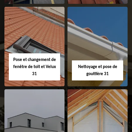
Couvreur 31
Etanchéité de
faitage et faitière
31
Pose et changement de
fenêtre de toit et Velux
Nettoyage et pose de
31
gouttière 31
Pose et
Nettoyage et pose
changement de
de gouttière 31