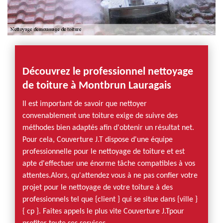
Découvrez le professionnel nettoyage
de toiture à Montbrun Lauragais
Il est important de savoir que nettoyer
convenablement une toiture exige de suivre des
méthodes bien adaptés afin d'obtenir un résultat net.
Pour cela, Couverture J.T dispose d'une équipe
professionnelle pour le nettoyage de toiture et est
apte d'effectuer une énorme tâche compatibles à vos
attentes.Alors, qu'attendez vous à ne pas confier votre
projet pour le nettoyage de votre toiture à des
professionnels tel que {client } qui se situe dans {ville }
{ cp }. Faites appels le plus vite Couverture J.Tpour