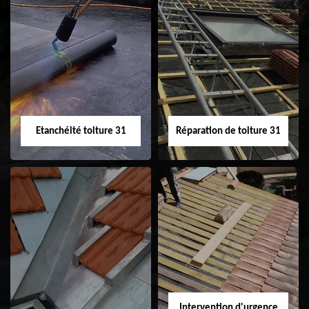
Peinture sur tuile
Nettoyage
31
demoussage de
toiture 31
Etanchéité toiture 31
Réparation de toiture 31
Etanchéité toiture
Réparation de
31
toiture 31
Intervention d'urgence