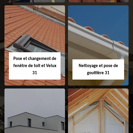
Couvreur 31
Etanchéité de
faitage et faitière
31
Pose et changement de
fenêtre de toit et Velux
Nettoyage et pose de
31
gouttière 31
Pose et
Nettoyage et pose
changement de
de gouttière 31