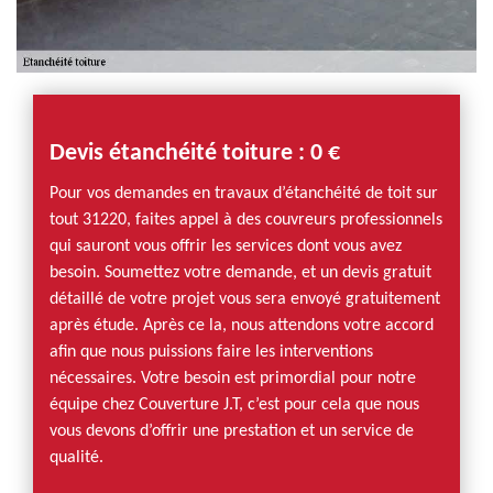
Devis étanchéité toiture : 0 €
Pour vos demandes en travaux d’étanchéité de toit sur
tout 31220, faites appel à des couvreurs professionnels
qui sauront vous offrir les services dont vous avez
besoin. Soumettez votre demande, et un devis gratuit
détaillé de votre projet vous sera envoyé gratuitement
après étude. Après ce la, nous attendons votre accord
afin que nous puissions faire les interventions
nécessaires. Votre besoin est primordial pour notre
équipe chez Couverture J.T, c’est pour cela que nous
vous devons d’offrir une prestation et un service de
qualité.