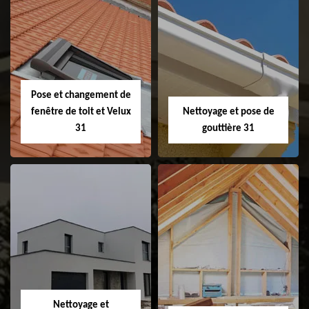
Couvreur 31
Etanchéité de
faitage et faitière
31
Pose et changement de
fenêtre de toit et Velux
Nettoyage et pose de
31
gouttière 31
Pose et
Nettoyage et pose
changement de
de gouttière 31
fenêtre de toit et
Velux 31
Nettoyage et