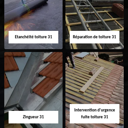
31
demoussage de
toiture 31
Etanchéité toiture 31
Réparation de toiture 31
Etanchéité toiture
Réparation de
31
toiture 31
Intervention d'urgence
Zingueur 31
fuite toiture 31