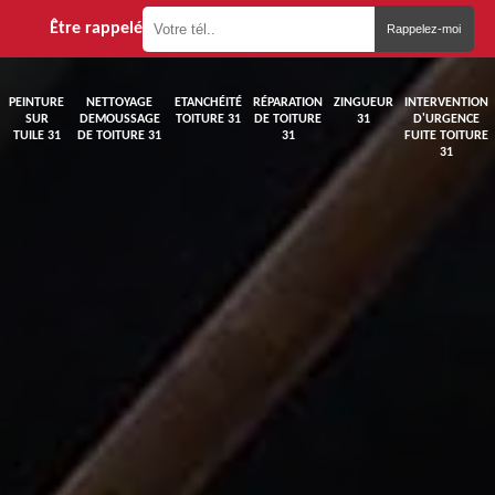
Être rappelé
PEINTURE
NETTOYAGE
ETANCHÉITÉ
RÉPARATION
ZINGUEUR
INTERVENTION
SUR
DEMOUSSAGE
TOITURE 31
DE TOITURE
31
D'URGENCE
TUILE 31
DE TOITURE 31
31
FUITE TOITURE
31