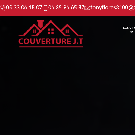
05 33 06 18 07
06 35 96 65 87
tonyflores3100@
COUVR
31