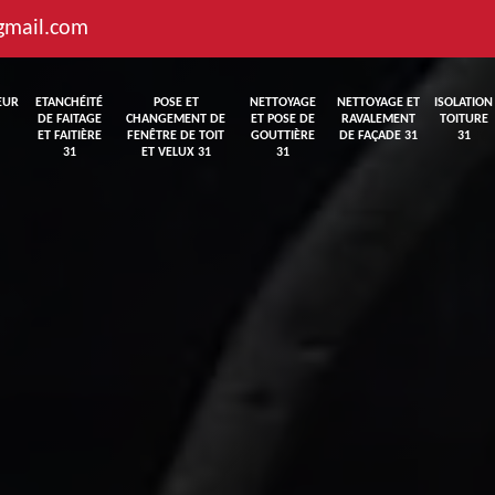
gmail.com
EUR
ETANCHÉITÉ
POSE ET
NETTOYAGE
NETTOYAGE ET
ISOLATION
DE FAITAGE
CHANGEMENT DE
ET POSE DE
RAVALEMENT
TOITURE
ET FAITIÈRE
FENÊTRE DE TOIT
GOUTTIÈRE
DE FAÇADE 31
31
31
ET VELUX 31
31