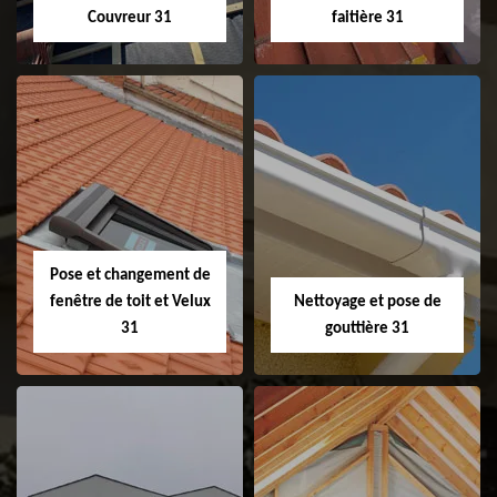
Couvreur 31
faitière 31
Couvreur 31
Etanchéité de
faitage et faitière
31
Pose et changement de
fenêtre de toit et Velux
Nettoyage et pose de
31
gouttière 31
Pose et
Nettoyage et pose