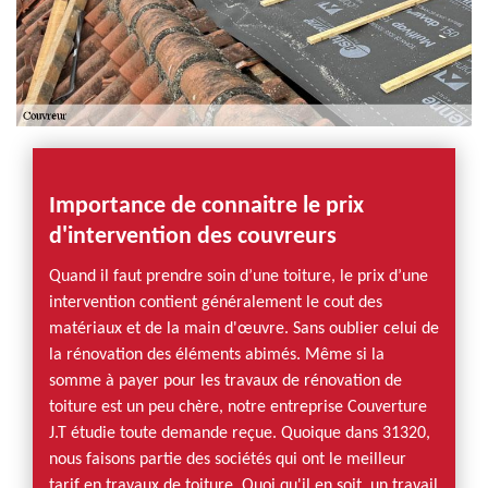
Importance de connaitre le prix
d'intervention des couvreurs
Quand il faut prendre soin d’une toiture, le prix d’une
intervention contient généralement le cout des
matériaux et de la main d'œuvre. Sans oublier celui de
la rénovation des éléments abimés. Même si la
somme à payer pour les travaux de rénovation de
toiture est un peu chère, notre entreprise Couverture
J.T étudie toute demande reçue. Quoique dans 31320,
nous faisons partie des sociétés qui ont le meilleur
tarif en travaux de toiture. Quoi qu'il en soit, un travail