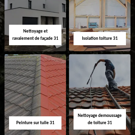
changement de
de gouttière 31
fenêtre de toit et
Velux 31
Nettoyage et
ravalement de façade 31
Isolation toiture 31
Nettoyage et
Isolation toiture 31
ravalement de
façade 31
Nettoyage demoussage
Peinture sur tuile 31
de toiture 31