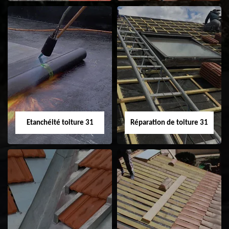
Peinture sur tuile
Nettoyage
31
demoussage de
toiture 31
Etanchéité toiture 31
Réparation de toiture 31
Etanchéité toiture
Réparation de
31
toiture 31