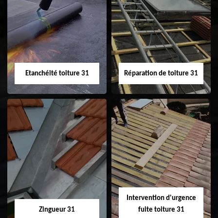
Peinture sur tuile
Nettoyage
31
demoussage de
toiture 31
Etanchéité toiture 31
Réparation de toiture 31
Etanchéité toiture
Réparation de
31
toiture 31
Intervention d'urgence
Zingueur 31
fuite toiture 31