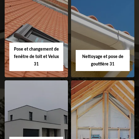
Couvreur 31
Etanchéité de
faitage et faitière
31
Pose et changement de
fenêtre de toit et Velux
Nettoyage et pose de
31
gouttière 31
Pose et
Nettoyage et pose
changement de
de gouttière 31
fenêtre de toit et
Velux 31