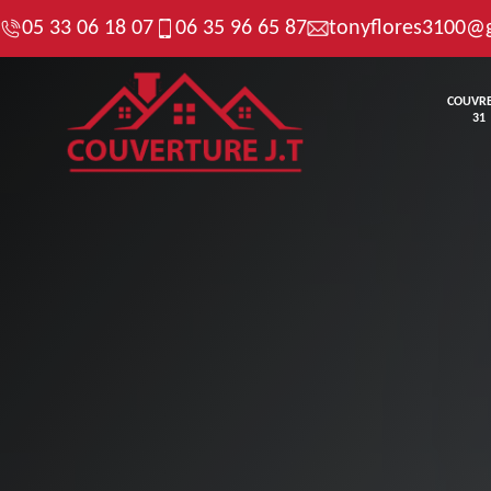
05 33 06 18 07
06 35 96 65 87
tonyflores3100@
COUVR
31