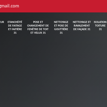
gmail.com
EUR
ETANCHÉITÉ
POSE ET
NETTOYAGE
NETTOYAGE ET
ISOLATION
DE FAITAGE
CHANGEMENT DE
ET POSE DE
RAVALEMENT
TOITURE
ET FAITIÈRE
FENÊTRE DE TOIT
GOUTTIÈRE
DE FAÇADE 31
31
31
ET VELUX 31
31