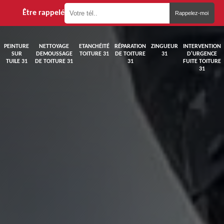
Être rappelé
PEINTURE
NETTOYAGE
ETANCHÉITÉ
RÉPARATION
ZINGUEUR
INTERVENTION
SUR
DEMOUSSAGE
TOITURE 31
DE TOITURE
31
D'URGENCE
TUILE 31
DE TOITURE 31
31
FUITE TOITURE
31