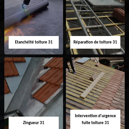
Peinture sur tuile
Nettoyage
31
demoussage de
toiture 31
Etanchéité toiture 31
Réparation de toiture 31
Etanchéité toiture
Réparation de
31
toiture 31
Intervention d'urgence
Zingueur 31
fuite toiture 31