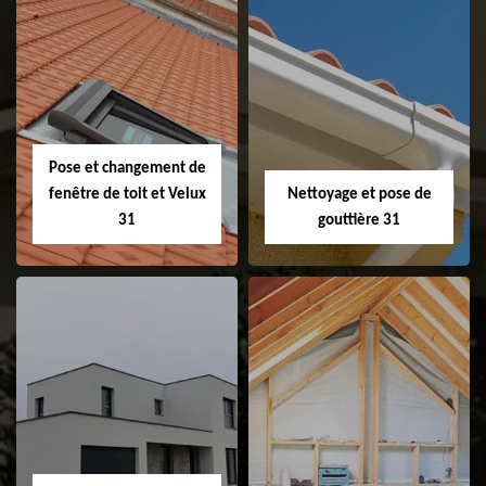
Couvreur 31
Etanchéité de
faitage et faitière
31
Pose et changement de
fenêtre de toit et Velux
Nettoyage et pose de
31
gouttière 31
Pose et
Nettoyage et pose
changement de
de gouttière 31
fenêtre de toit et
Velux 31