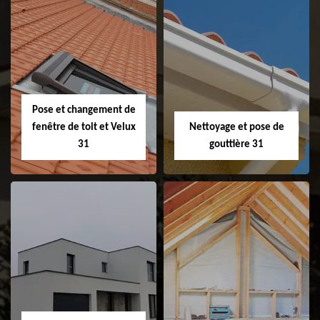
Couvreur 31
Etanchéité de
faitage et faitière
31
Pose et changement de
fenêtre de toit et Velux
Nettoyage et pose de
31
gouttière 31
Pose et
Nettoyage et pose
changement de
de gouttière 31
fenêtre de toit et
Velux 31