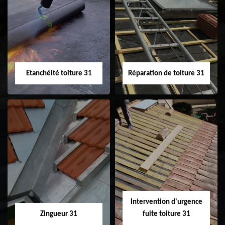
Peinture sur tuile
Nettoyage
31
demoussage de
toiture 31
Etanchéité toiture 31
Réparation de toiture 31
Etanchéité toiture
Réparation de
31
toiture 31
Intervention d'urgence
Zingueur 31
fuite toiture 31