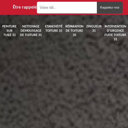
Être rappelé
PEINTURE
NETTOYAGE
ETANCHÉITÉ
RÉPARATION
ZINGUEUR
INTERVENTION
SUR
DEMOUSSAGE
TOITURE 31
DE TOITURE
31
D'URGENCE
TUILE 31
DE TOITURE 31
31
FUITE TOITURE
31