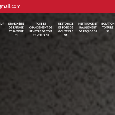
gmail.com
EUR
ETANCHÉITÉ
POSE ET
NETTOYAGE
NETTOYAGE ET
ISOLATION
DE FAITAGE
CHANGEMENT DE
ET POSE DE
RAVALEMENT
TOITURE
ET FAITIÈRE
FENÊTRE DE TOIT
GOUTTIÈRE
DE FAÇADE 31
31
31
ET VELUX 31
31