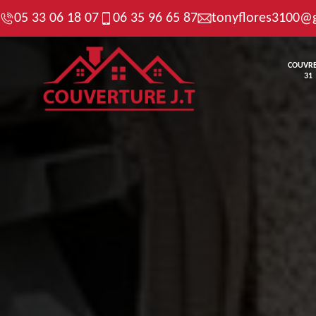
05 33 06 18 07
06 35 96 65 87
tonyflores3100@
COUVR
31