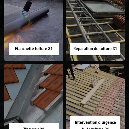
Peinture sur tuile
Nettoyage
31
demoussage de
toiture 31
Etanchéité toiture 31
Réparation de toiture 31
Etanchéité toiture
Réparation de
31
toiture 31
Intervention d'urgence