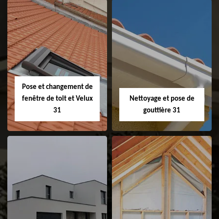
Couvreur 31
Etanchéité de
faitage et faitière
31
Pose et changement de
fenêtre de toit et Velux
Nettoyage et pose de
31
gouttière 31
Pose et
Nettoyage et pose
changement de
de gouttière 31
fenêtre de toit et