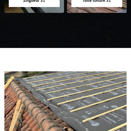
Zingueur 31
fuite toiture 31
Zingueur 31
Intervention
d'urgence fuite
toiture 31