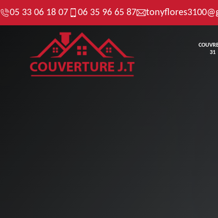
05 33 06 18 07
06 35 96 65 87
tonyflores3100@
COUVR
31