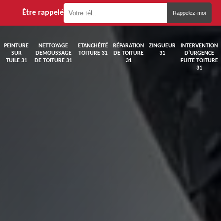
Être rappelé
PEINTURE
NETTOYAGE
ETANCHÉITÉ
RÉPARATION
ZINGUEUR
INTERVENTION
SUR
DEMOUSSAGE
TOITURE 31
DE TOITURE
31
D'URGENCE
TUILE 31
DE TOITURE 31
31
FUITE TOITURE
31