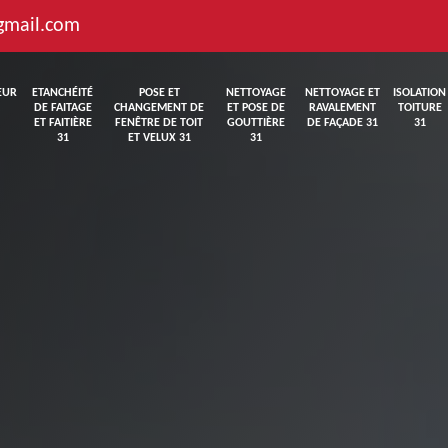
gmail.com
EUR
ETANCHÉITÉ
POSE ET
NETTOYAGE
NETTOYAGE ET
ISOLATION
DE FAITAGE
CHANGEMENT DE
ET POSE DE
RAVALEMENT
TOITURE
ET FAITIÈRE
FENÊTRE DE TOIT
GOUTTIÈRE
DE FAÇADE 31
31
31
ET VELUX 31
31