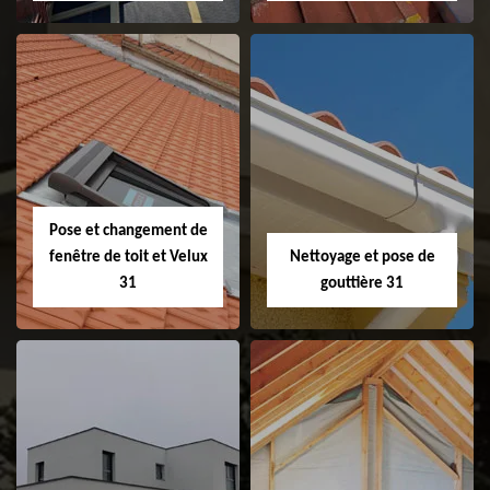
Couvreur 31
Etanchéité de
faitage et faitière
31
Pose et changement de
fenêtre de toit et Velux
Nettoyage et pose de
31
gouttière 31
Pose et
Nettoyage et pose
changement de
de gouttière 31