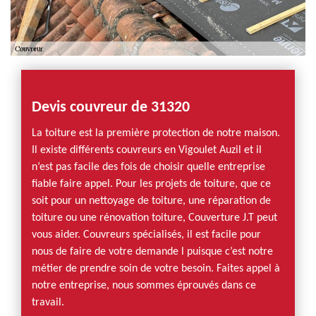
Devis couvreur de 31320
La toiture est la première protection de notre maison.
Il existe différents couvreurs en Vigoulet Auzil et il
n’est pas facile des fois de choisir quelle entreprise
fiable faire appel. Pour les projets de toiture, que ce
soit pour un nettoyage de toiture, une réparation de
toiture ou une rénovation toiture, Couverture J.T peut
vous aider. Couvreurs spécialisés, il est facile pour
nous de faire de votre demande l puisque c’est notre
métier de prendre soin de votre besoin. Faites appel à
notre entreprise, nous sommes éprouvés dans ce
travail.