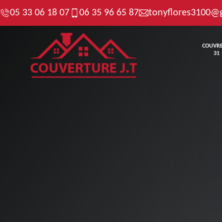
05 33 06 18 07
06 35 96 65 87
tonyflores3100@
COUVR
31