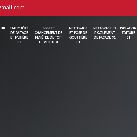
gmail.com
EUR
ETANCHÉITÉ
POSE ET
NETTOYAGE
NETTOYAGE ET
ISOLATION
DE FAITAGE
CHANGEMENT DE
ET POSE DE
RAVALEMENT
TOITURE
ET FAITIÈRE
FENÊTRE DE TOIT
GOUTTIÈRE
DE FAÇADE 31
31
31
ET VELUX 31
31