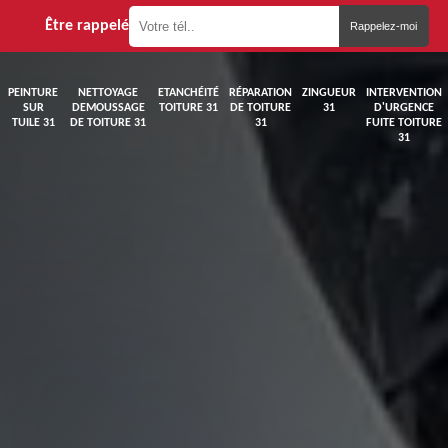
Être rappelé
PEINTURE
NETTOYAGE
ETANCHÉITÉ
RÉPARATION
ZINGUEUR
INTERVENTION
SUR
DEMOUSSAGE
TOITURE 31
DE TOITURE
31
D'URGENCE
TUILE 31
DE TOITURE 31
31
FUITE TOITURE
31